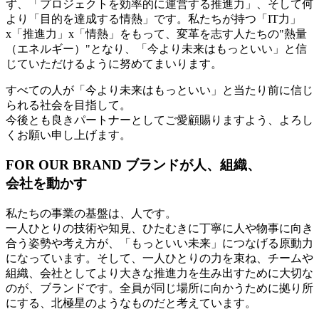
ず、「プロジェクトを効率的に運営する推進力」、そして何
より「目的を達成する情熱」です。私たちが持つ「IT力」
x「推進力」x「情熱」をもって、変革を志す人たちの"熱量
（エネルギー）"となり、「今より未来はもっといい」と信
じていただけるように努めてまいります。
すべての人が「今より未来はもっといい」と当たり前に信じ
られる社会を目指して。
今後とも良きパートナーとしてご愛顧賜りますよう、よろし
くお願い申し上げます。
FOR OUR BRAND
ブランドが人、組織、
会社を動かす
私たちの事業の基盤は、人です。
一人ひとりの技術や知見、ひたむきに丁寧に人や物事に向き
合う姿勢や考え方が、「もっといい未来」につなげる原動力
になっています。そして、一人ひとりの力を束ね、チームや
組織、会社としてより大きな推進力を生み出すために大切な
のが、ブランドです。全員が同じ場所に向かうために拠り所
にする、北極星のようなものだと考えています。